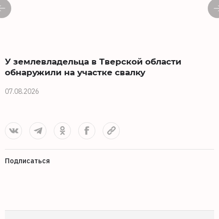
У землевладельца в Тверской области
обнаружили на участке свалку
07.08.2026
0
Подписаться