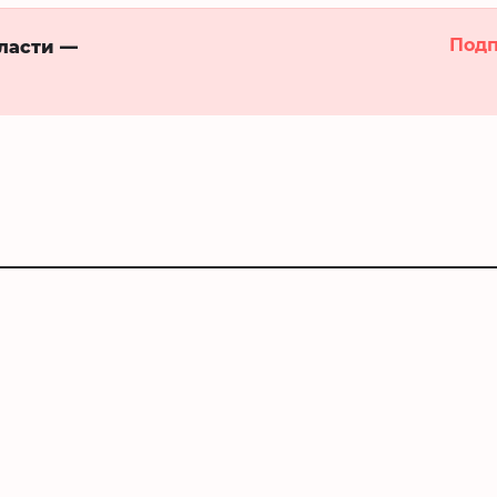
Подп
бласти —