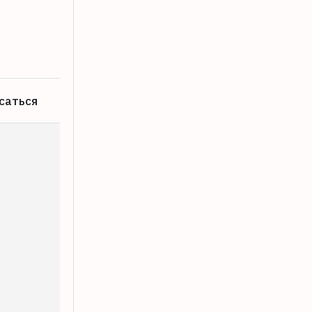
В Твери вор-неудачник украл инстру
08.08.2026
саться