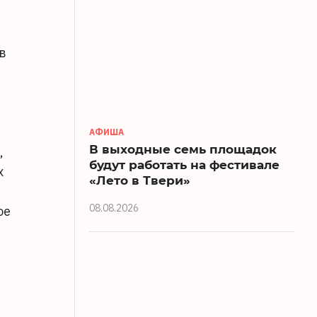
в
АФИША
В выходные семь площадок
,
будут работать на фестивале
х
«Лето в Твери»
08.08.2026
ое