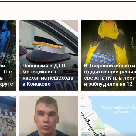
ли
Попавший в ДТП
В Тверской области
ТП с
мотоциклист
отдыхающий реши
в
наехал на пешехода
срезать путь в лесу
круге
в Конаково
и заблудился на 12
часов