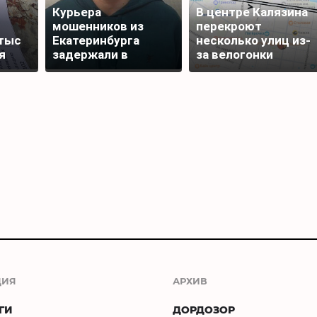
Курьера
В центре Калязина
мошенников из
перекроют
тыс
Екатеринбурга
несколько улиц из-
я
задержали в
за велогонки
Редкино Тверской
области
ЦИЯ
АРХИВ
ГИ
ДОРДОЗОР