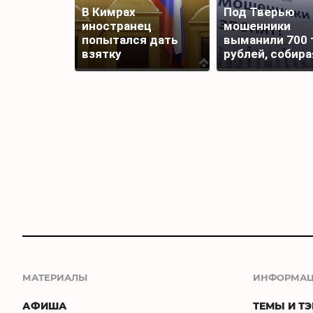
В Кимрах
Под Тверью
иностранец
мошенники
попытался дать
выманили 700 
взятку
рублей, собира
полицейскому
подписи для
награды бойца
МАТЕРИАЛЫ
ИНФОРМА
АФИША
ТЕМЫ И ТЭ