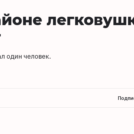
айоне легковуш
т
л один человек.
Подпи