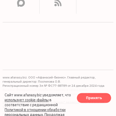
www.afanasy.biz. ООО «Афанасий-бизнес». Главный редактор,
генеральный директор: Поспелова О.В.
Регистрационный номер Эл № ФС77-88789 от 24 декабря 2024 года
Выдано: Федеральная служба по надзору в сфере связи,
информационных технологий и массовых коммуникаций (Роскомнадзор).
Сайт www.afanasy.biz уведомляет, что
Принять
16+
использует cookie-файлы
в
Правопреемником АО "Афанасий-бизнес" является ООО "Афанасий-
соответствие с редакционной
бизнес"
Политикой в отношении обработки
персональных данных
. Продолжая
Политика обработки файлов cookie