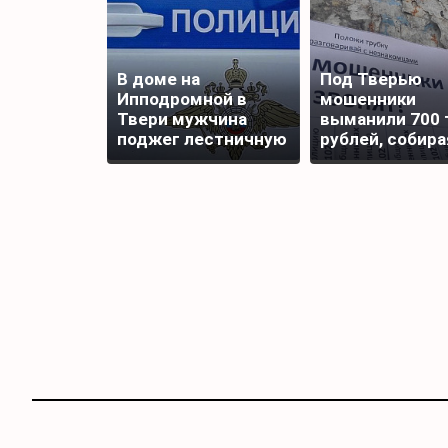
В доме на
Под Тверью
Ипподромной в
мошенники
Твери мужчина
выманили 700 
поджег лестничную
рублей, собира
площадку
подписи для
награды бойца