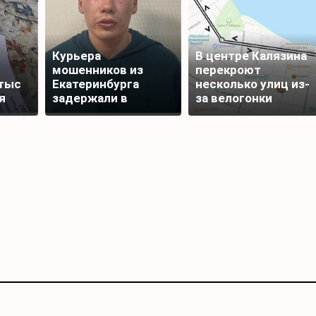
Курьера
В центре Калязина
мошенников из
перекроют
тыс
Екатеринбурга
несколько улиц из-
я
задержали в
за велогонки
Редкино Тверской
области