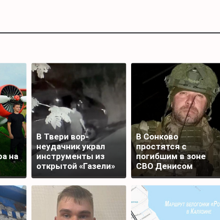
В Твери вор-
В Сонково
неудачник украл
простятся с
а на
инструменты из
погибшим в зоне
открытой «Газели»
СВО Денисом
и лишился добычи
Шаповаловым