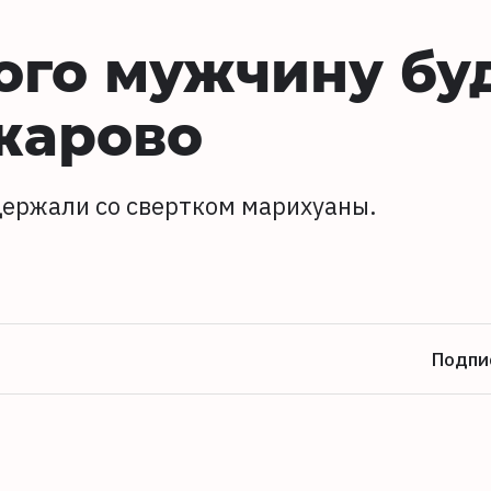
ого мужчину бу
жарово
держали со свертком марихуаны.
Подпи