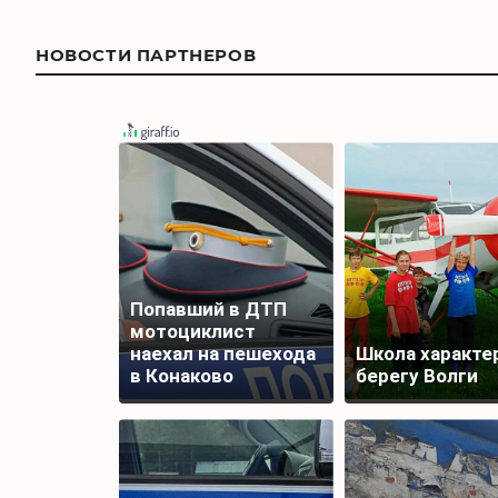
НОВОСТИ ПАРТНЕРОВ
Попавший в ДТП
мотоциклист
наехал на пешехода
Школа характер
в Конаково
берегу Волги