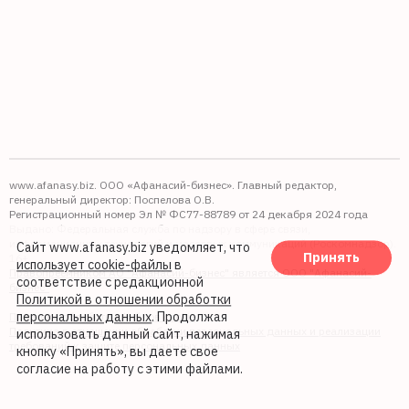
www.afanasy.biz. ООО «Афанасий-бизнес». Главный редактор,
генеральный директор: Поспелова О.В.
Регистрационный номер Эл № ФС77-88789 от 24 декабря 2024 года
Выдано: Федеральная служба по надзору в сфере связи,
информационных технологий и массовых коммуникаций (Роскомнадзор).
Сайт www.afanasy.biz уведомляет, что
Принять
16+
использует cookie-файлы
в
Правопреемником АО "Афанасий-бизнес" является ООО "Афанасий-
соответствие с редакционной
бизнес"
Политикой в отношении обработки
персональных данных
. Продолжая
Политика обработки файлов cookie
Политика в отношении обработки персональных данных и реализации
использовать данный сайт, нажимая
требований к защите персональных данных
кнопку «Принять», вы даете свое
согласие на работу с этими файлами.