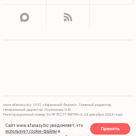
www.afanasy.biz. ООО «Афанасий-бизнес». Главный редактор,
генеральный директор: Поспелова О.В.
Регистрационный номер Эл № ФС77-88789 от 24 декабря 2024 года
Выдано: Федеральная служба по надзору в сфере связи,
информационных технологий и массовых коммуникаций (Роскомнадзор).
Сайт www.afanasy.biz уведомляет, что
Принять
16+
использует cookie-файлы
в
Правопреемником АО "Афанасий-бизнес" является ООО "Афанасий-