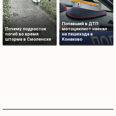
Попавший в ДТП
Почему подросток
мотоциклист наехал
погиб во время
на пешехода в
шторма в Смоленске
Конаково