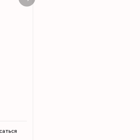
В Красном Холме работодатель девять
22.07.2026
саться