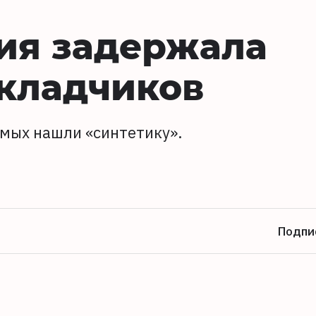
ия задержала
акладчиков
емых нашли «синтетику».
Подпи