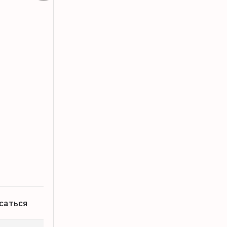
Тверской театр танца «Романтики» ст
07.08.2026
саться