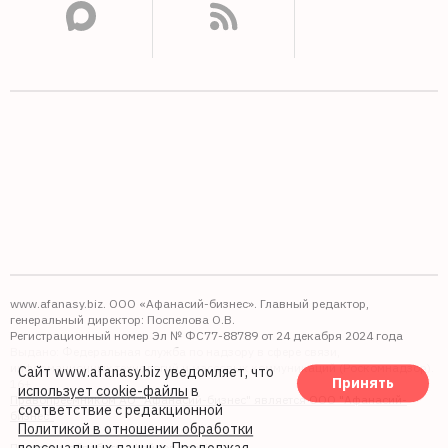
www.afanasy.biz. ООО «Афанасий-бизнес». Главный редактор,
генеральный директор: Поспелова О.В.
Регистрационный номер Эл № ФС77-88789 от 24 декабря 2024 года
Выдано: Федеральная служба по надзору в сфере связи,
информационных технологий и массовых коммуникаций (Роскомнадзор).
Сайт www.afanasy.biz уведомляет, что
Принять
16+
использует cookie-файлы
в
Правопреемником АО "Афанасий-бизнес" является ООО "Афанасий-
соответствие с редакционной
бизнес"
Политикой в отношении обработки
Политика обработки файлов cookie