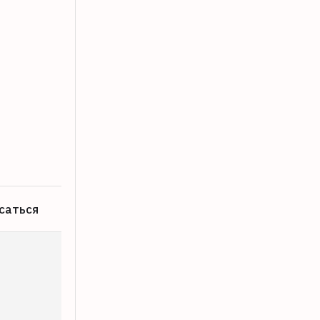
Вандализму подвергся военный мемо
01.08.2026
саться