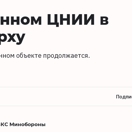
онном ЦНИИ в
рху
нном объекте продолжается.
Подпи
ВКС Минобороны