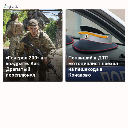
«Генерал 200» в
Попавший в ДТП
квадрате. Как
мотоциклист наехал
Драпатый
на пешехода в
переплюнул
Конаково
Сырского