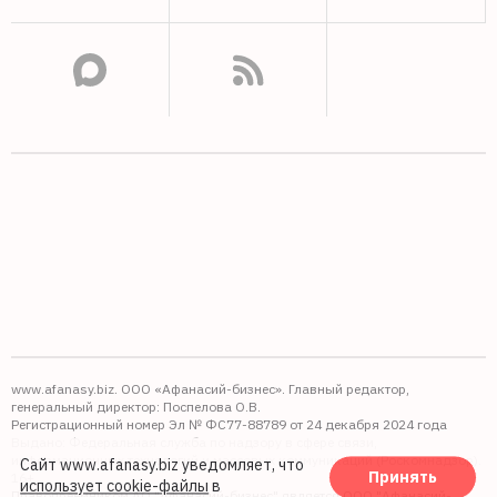
www.afanasy.biz. ООО «Афанасий-бизнес». Главный редактор,
генеральный директор: Поспелова О.В.
Регистрационный номер Эл № ФС77-88789 от 24 декабря 2024 года
Выдано: Федеральная служба по надзору в сфере связи,
информационных технологий и массовых коммуникаций (Роскомнадзор).
Сайт www.afanasy.biz уведомляет, что
Принять
16+
использует cookie-файлы
в
Правопреемником АО "Афанасий-бизнес" является ООО "Афанасий-