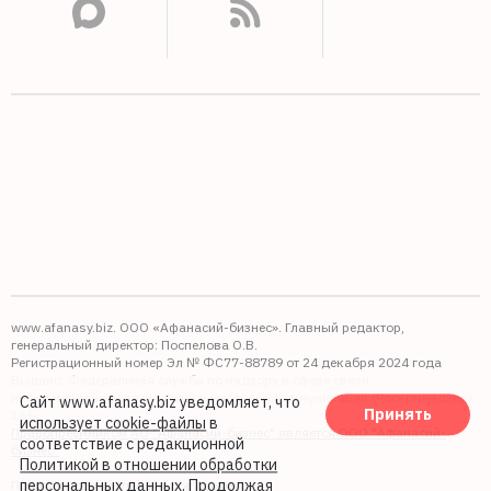
www.afanasy.biz. ООО «Афанасий-бизнес». Главный редактор,
генеральный директор: Поспелова О.В.
Регистрационный номер Эл № ФС77-88789 от 24 декабря 2024 года
Выдано: Федеральная служба по надзору в сфере связи,
информационных технологий и массовых коммуникаций (Роскомнадзор).
Сайт www.afanasy.biz уведомляет, что
Принять
16+
использует cookie-файлы
в
Правопреемником АО "Афанасий-бизнес" является ООО "Афанасий-
соответствие с редакционной
бизнес"
Политикой в отношении обработки
персональных данных
. Продолжая
Политика обработки файлов cookie