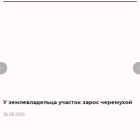
У землевладельца участок зарос черемухой
06.08.2026
0