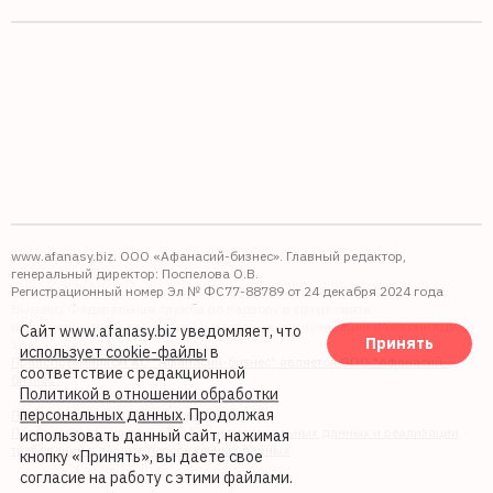
www.afanasy.biz. ООО «Афанасий-бизнес». Главный редактор,
генеральный директор: Поспелова О.В.
Регистрационный номер Эл № ФС77-88789 от 24 декабря 2024 года
Выдано: Федеральная служба по надзору в сфере связи,
информационных технологий и массовых коммуникаций (Роскомнадзор).
Сайт www.afanasy.biz уведомляет, что
Принять
16+
использует cookie-файлы
в
Правопреемником АО "Афанасий-бизнес" является ООО "Афанасий-
соответствие с редакционной
бизнес"
Политикой в отношении обработки
персональных данных
. Продолжая
Политика обработки файлов cookie
Политика в отношении обработки персональных данных и реализации
использовать данный сайт, нажимая
требований к защите персональных данных
кнопку «Принять», вы даете свое
согласие на работу с этими файлами.