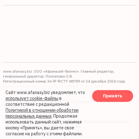
www.afanasy.biz. ООО «Афанасий-бизнес». Главный редактор,
генеральный директор: Поспелова О.В.
Регистрационный номер Эл № ФС77-88789 от 24 декабря 2024 года
Выдано: Федеральная служба по надзору в сфере связи,
информационных технологий и массовых коммуникаций (Роскомнадзор).
Сайт www.afanasy.biz уведомляет, что
Принять
16+
использует cookie-файлы
в
Правопреемником АО "Афанасий-бизнес" является ООО "Афанасий-
соответствие с редакционной
бизнес"
Политикой в отношении обработки
персональных данных
. Продолжая
Политика обработки файлов cookie
Политика в отношении обработки персональных данных и реализации
использовать данный сайт, нажимая
требований к защите персональных данных
кнопку «Принять», вы даете свое
согласие на работу с этими файлами.