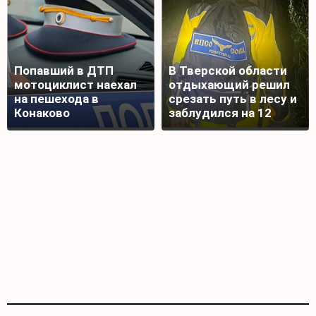
Попавший в ДТП
В Тверской области
мотоциклист наехал
отдыхающий решил
на пешехода в
срезать путь в лесу и
Конаково
заблудился на 12
часов