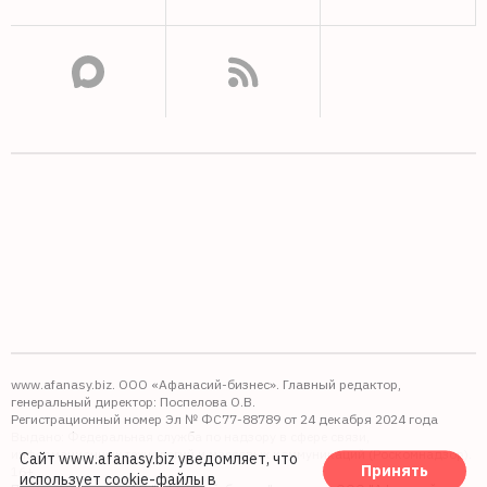
www.afanasy.biz. ООО «Афанасий-бизнес». Главный редактор,
генеральный директор: Поспелова О.В.
Регистрационный номер Эл № ФС77-88789 от 24 декабря 2024 года
Выдано: Федеральная служба по надзору в сфере связи,
информационных технологий и массовых коммуникаций (Роскомнадзор).
Сайт www.afanasy.biz уведомляет, что
Принять
16+
использует cookie-файлы
в