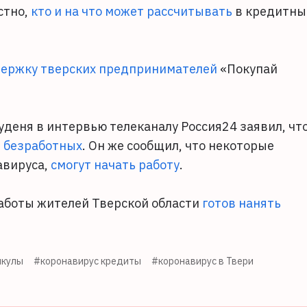
стно,
кто и на что может рассчитывать
в кредитны
ержку тверских предпринимателей
«Покупай
уденя в интервью телеканалу Россия24 заявил, что
я безработных
. Он же сообщил, что некоторые
авируса,
смогут начать работу
.
 работы жителей Тверской области
готов нанять
икулы
#коронавирус кредиты
#коронавирус в Твери