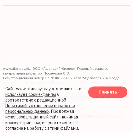
www.afanasy.biz. ООО «Афанасий-бизнес». Главный редактор,
генеральный директор: Поспелова О.В.
Регистрационный номер Эл № ФС77-88789 от 24 декабря 2024 года
Выдано: Федеральная служба по надзору в сфере связи,
информационных технологий и массовых коммуникаций (Роскомнадзор).
Сайт www.afanasy.biz уведомляет, что
Принять
16+
использует cookie-файлы
в
Правопреемником АО "Афанасий-бизнес" является ООО "Афанасий-
соответствие с редакционной
бизнес"
Политикой в отношении обработки
персональных данных
. Продолжая
Политика обработки файлов cookie
Политика в отношении обработки персональных данных и реализации
использовать данный сайт, нажимая
требований к защите персональных данных
кнопку «Принять», вы даете свое
согласие на работу с этими файлами.