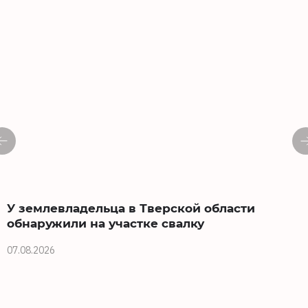
У землевладельца в Тверской области
обнаружили на участке свалку
07.08.2026
0