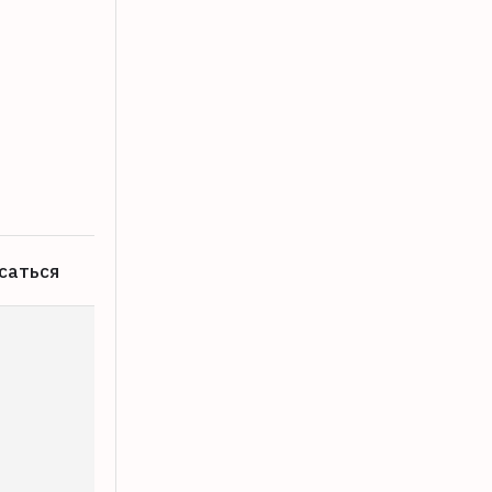
В Твери 7-летнюю девочку и таксиста
06.08.2026
саться