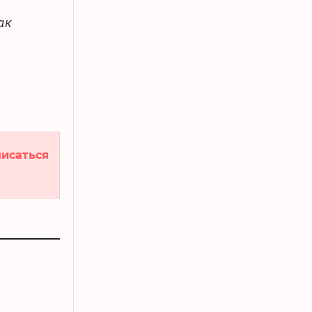
ак
исаться