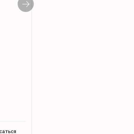
В Тверской области пройдет инвента
08.08.2026
саться