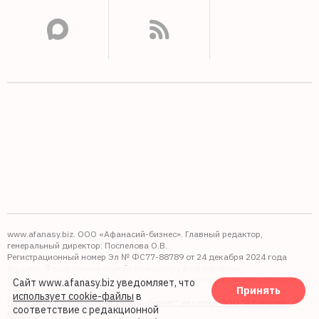
www.afanasy.biz. ООО «Афанасий-бизнес». Главный редактор,
генеральный директор: Поспелова О.В.
Регистрационный номер Эл № ФС77-88789 от 24 декабря 2024 года
Выдано: Федеральная служба по надзору в сфере связи,
информационных технологий и массовых коммуникаций (Роскомнадзор).
Сайт www.afanasy.biz уведомляет, что
Принять
16+
использует cookie-файлы
в
Правопреемником АО "Афанасий-бизнес" является ООО "Афанасий-
соответствие с редакционной
бизнес"