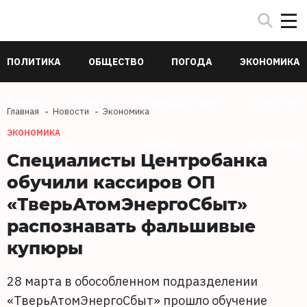
ПОЛИТИКА
ОБЩЕСТВО
ПОГОДА
ЭКОНОМИКА
В МИРЕ
СПОРТ
ПРОИСШЕСТВИЯ
КУЛЬТУРА
Главная
Новости
Экономика
ЭКОНОМИКА
ТЕХНОЛОГИИ
НАУКА
ЗДОРОВЬЕ
Специалисты Центробанка
обучили кассиров ОП
«ТверьАтомЭнергоСбыт»
распознавать фальшивые
купюры
28 марта в обособленном подразделении
«ТверьАтомЭнергоСбыт» прошло обучение