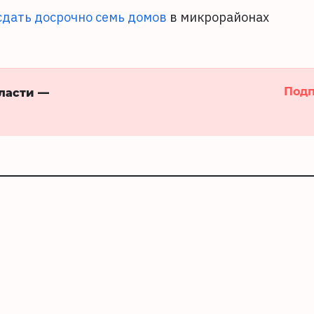
сдать досрочно семь домов
в микрорайонах
Подп
бласти —