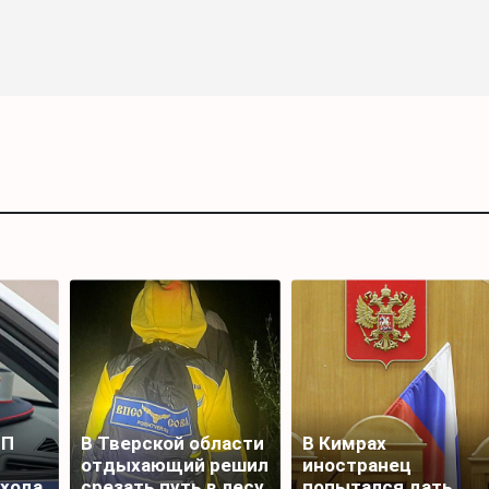
ТП
В Тверской области
В Кимрах
отдыхающий решил
иностранец
ехода
срезать путь в лесу
попытался дать