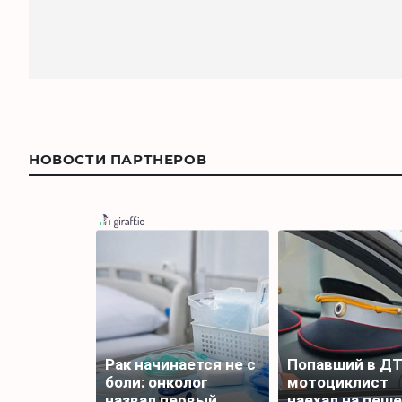
НОВОСТИ ПАРТНЕРОВ
Рак начинается не с
Попавший в Д
боли: онколог
мотоциклист
назвал первый
наехал на пеш