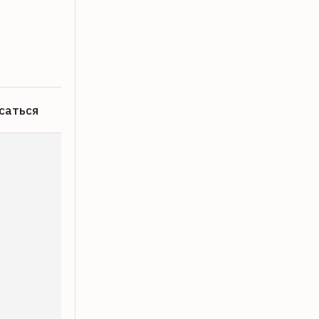
В Твери 7-летнюю девочку и таксиста
06.08.2026
саться