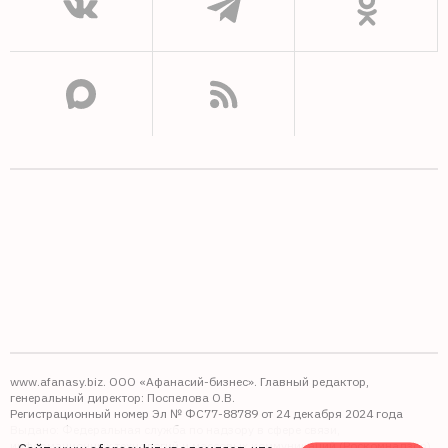
www.afanasy.biz. ООО «Афанасий-бизнес». Главный редактор,
генеральный директор: Поспелова О.В.
Регистрационный номер Эл № ФС77-88789 от 24 декабря 2024 года
Выдано: Федеральная служба по надзору в сфере связи,
информационных технологий и массовых коммуникаций (Роскомнадзор).