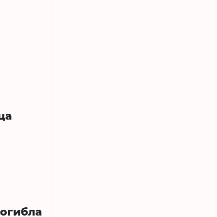
ца
погибла