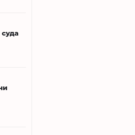
 суда
чи