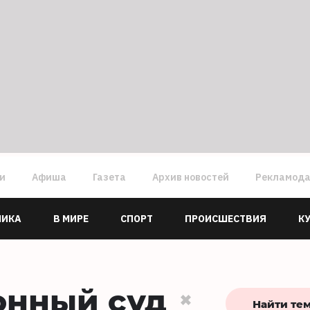
ги
Афиша
Газета
Архив новостей
Рекламод
МИКА
В МИРЕ
СПОРТ
ПРОИСШЕСТВИЯ
К
онный суд
Найти те