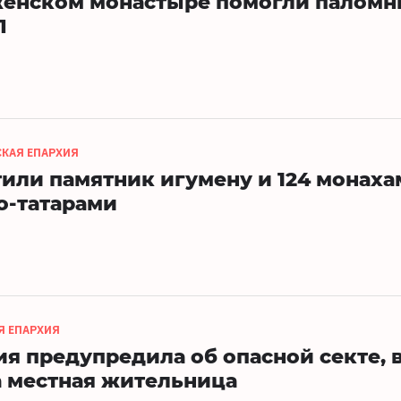
женском монастыре помогли паломн
П
СКАЯ ЕПАРХИЯ
тили памятник игумену и 124 монаха
о-татарами
Я ЕПАРХИЯ
ия предупредила об опасной секте, 
 местная жительница