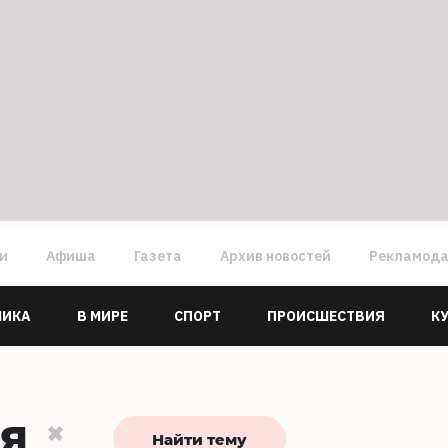
ги
Афиша
Газета
Архив новостей
Рекламод
МИКА
В МИРЕ
СПОРТ
ПРОИСШЕСТВИЯ
К
ия
Найти тему