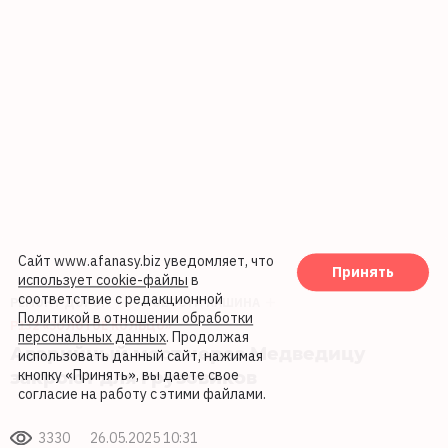
Сайт www.afanasy.biz уведомляет, что
Принять
использует cookie-файлы
в
соответствие с редакционной
РЕМОНТ ДОРОГ
НОВОСТИ КАШИНА
Политикой в отношении обработки
Р132 «ЗОЛОТОЕ КОЛЬЦО»
персональных данных
. Продолжая
Аварийный мост через Медведицу
использовать данный сайт, нажимая
закроют для грузовиков
кнопку «Принять», вы даете свое
согласие на работу с этими файлами.
3330
26.05.2025 10:31