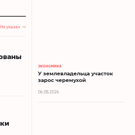
Не указан
тованы
ЭКОНОМИКА
У землевладельца участок
зарос черемухой
06.08.2026
тки