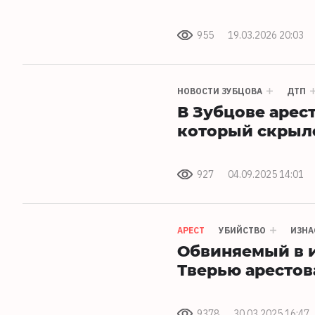
955
19.03.2026 20:03
НОВОСТИ ЗУБЦОВА
ДТП
В Зубцове арес
который скрылс
927
04.09.2025 14:01
АРЕСТ
УБИЙСТВО
ИЗНА
Обвиняемый в и
Тверью арестов
9378
30.03.2025 16:47