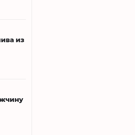
лива из
ужчину