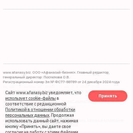
www.afanasy.biz. ООО «Афанасий-бизнес». Главный редактор,
генеральный директор: Поспелова О.В.
Регистрационный номер Эл № ФС77-88789 от 24 декабря 2024 года
Выдано: Федеральная служба по надзору в сфере связи,
информационных технологий и массовых коммуникаций (Роскомнадзор).
Сайт www.afanasy.biz уведомляет, что
Принять
16+
использует cookie-файлы
в
Правопреемником АО "Афанасий-бизнес" является ООО "Афанасий-
соответствие с редакционной
бизнес"
Политикой в отношении обработки
персональных данных
. Продолжая
Политика обработки файлов cookie
Политика в отношении обработки персональных данных и реализации
использовать данный сайт, нажимая
требований к защите персональных данных
кнопку «Принять», вы даете свое
согласие на работу с этими файлами.