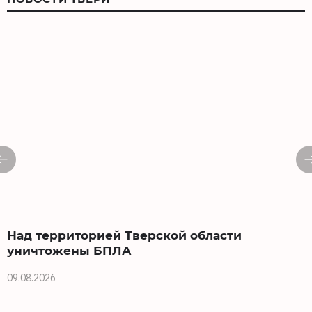
Над территорией Тверской области
уничтожены БПЛА
09.08.2026
0