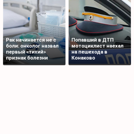
Рак начинается не с
Попавший в ДТП
боли: онколог назвал
мотоциклист наехал
первый «тихий»
на пешехода в
признак болезни
Конаково