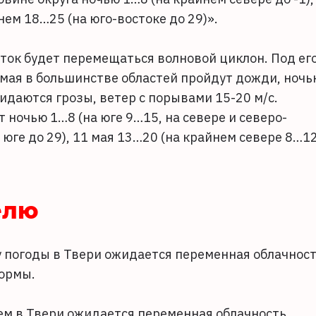
ем 18…25 (на юго-востоке до 29)».
сток будет перемещаться волновой циклон. Под ег
1 мая в большинстве областей пройдут дожди, ночь
идаются грозы, ветер с порывами 15-20 м/с.
ночью 1…8 (на юге 9…15, на севере и северо-
 юге до 29), 11 мая 13…20 (на крайнем севере 8…12
елю
озу погоды в Твери ожидается переменная облачност
нормы.
днем в Твери ожидается переменная облачность,