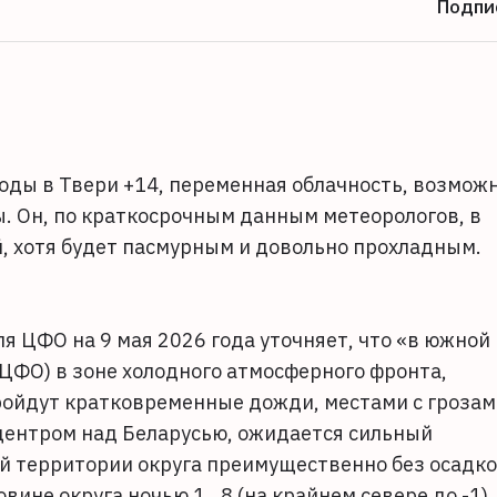
Подпи
огоды в Твери +14, переменная облачность, возмож
. Он, по краткосрочным данным метеорологов, в
, хотя будет пасмурным и довольно прохладным.
я ЦФО на 9 мая 2026 года уточняет, что «в южной
ЦФО) в зоне холодного атмосферного фронта,
ойдут кратковременные дожди, местами с грозам
 центром над Беларусью, ожидается сильный
ной территории округа преимущественно без осадко
вине округа ночью 1…8 (на крайнем севере до -1),