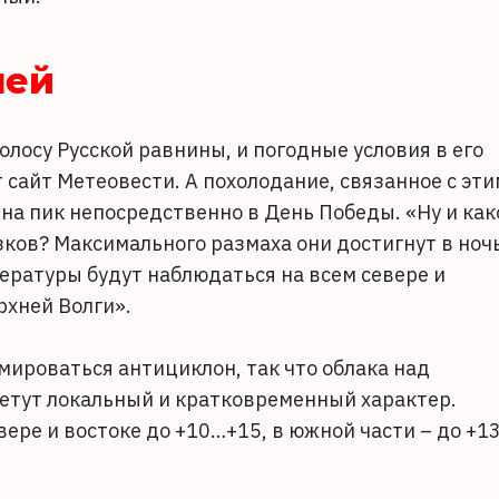
ней
лосу Русской равнины, и погодные условия в его
 сайт Метеовести. А похолодание, связанное с эти
на пик непосредственно в День Победы. «Ну и как
ков? Максимального размаха они достигнут в ноч
ературы будут наблюдаться на всем севере и
рхней Волги».
ироваться антициклон, так что облака над
ретут локальный и кратковременный характер.
вере и востоке до +10…+15, в южной части – до +1