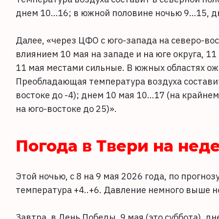
днем 10…16; в южной половине ночью 9…15, дн
Далее, «через ЦФО с юго-запада на северо-во
влиянием 10 мая на западе и на юге округа, 1
11 мая местами сильные. В южных областях ож
Преобладающая температура воздуха составит 
востоке до -4); днем 10 мая 10…17 (на крайнем
на юго-востоке до 25)».
Погода в Твери на нед
Этой ночью, с 8 на 9 мая 2026 года, по прогн
температура +4..+6. Давление немного выше 
Завтра, в День Победы. 9 мая (это суббота), 