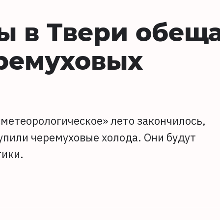
ы в Твери обещ
еремуховых
«метеорологическое» лето закончилось,
упили черемуховые холода. Они будут
ики.