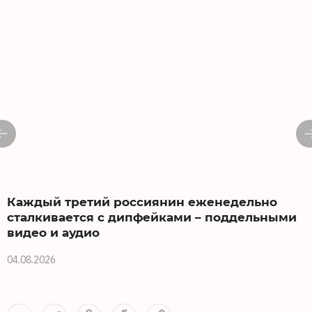
Каждый третий россиянин еженедельно
сталкивается с дипфейками – поддельными
видео и аудио
1
04.08.2026