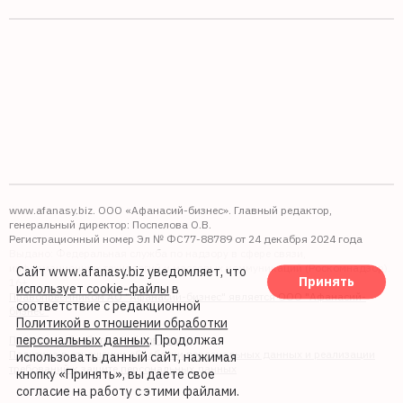
www.afanasy.biz. ООО «Афанасий-бизнес». Главный редактор,
генеральный директор: Поспелова О.В.
Регистрационный номер Эл № ФС77-88789 от 24 декабря 2024 года
Выдано: Федеральная служба по надзору в сфере связи,
информационных технологий и массовых коммуникаций (Роскомнадзор).
Сайт www.afanasy.biz уведомляет, что
Принять
16+
использует cookie-файлы
в
Правопреемником АО "Афанасий-бизнес" является ООО "Афанасий-
соответствие с редакционной
бизнес"
Политикой в отношении обработки
персональных данных
. Продолжая
Политика обработки файлов cookie
Политика в отношении обработки персональных данных и реализации
использовать данный сайт, нажимая
требований к защите персональных данных
кнопку «Принять», вы даете свое
согласие на работу с этими файлами.