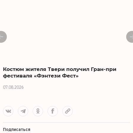
Костюм жителя Твери получил Гран-при
О
фестиваля «Фэнтези Фест»
а
07.08.2026
0
Подписаться