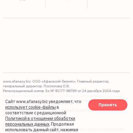
www.afanasy.biz. ООО «Афанасий-бизнес». Главный редактор,
генеральный директор: Поспелова О.В.
Регистрационный номер Эл № ФС77-88789 от 24 декабря 2024 года
Выдано: Федеральная служба по надзору в сфере связи,
информационных технологий и массовых коммуникаций (Роскомнадзор).
Сайт www.afanasy.biz уведомляет, что
Принять
16+
использует cookie-файлы
в
Правопреемником АО "Афанасий-бизнес" является ООО "Афанасий-
соответствие с редакционной
бизнес"
Политикой в отношении обработки
персональных данных
. Продолжая
Политика обработки файлов cookie
Политика в отношении обработки персональных данных и реализации
использовать данный сайт, нажимая