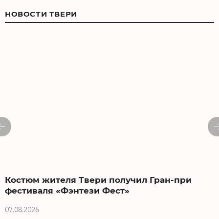
НОВОСТИ ТВЕРИ
Костюм жителя Твери получил Гран-при
О
фестиваля «Фэнтези Фест»
а
07.08.2026
0