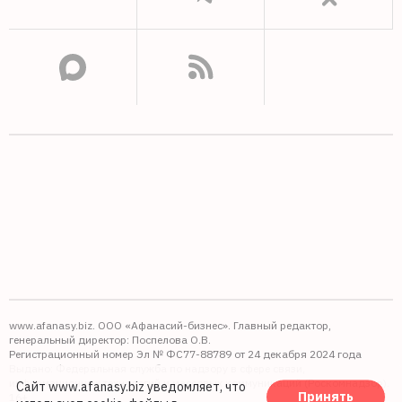
www.afanasy.biz. ООО «Афанасий-бизнес». Главный редактор,
генеральный директор: Поспелова О.В.
Регистрационный номер Эл № ФС77-88789 от 24 декабря 2024 года
Выдано: Федеральная служба по надзору в сфере связи,
информационных технологий и массовых коммуникаций (Роскомнадзор).
Сайт www.afanasy.biz уведомляет, что
Принять
16+