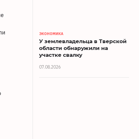
ие
ли
ЭКОНОМИКА
У землевладельца в Тверской
области обнаружили на
участке свалку
07.08.2026
о