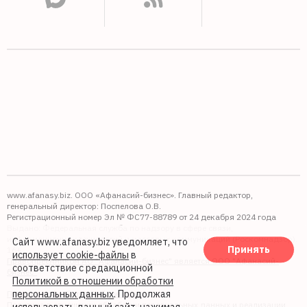
www.afanasy.biz. ООО «Афанасий-бизнес». Главный редактор,
генеральный директор: Поспелова О.В.
Регистрационный номер Эл № ФС77-88789 от 24 декабря 2024 года
Выдано: Федеральная служба по надзору в сфере связи,
информационных технологий и массовых коммуникаций (Роскомнадзор).
Сайт www.afanasy.biz уведомляет, что
Принять
16+
использует cookie-файлы
в
Правопреемником АО "Афанасий-бизнес" является ООО "Афанасий-
соответствие с редакционной
бизнес"
Политикой в отношении обработки
персональных данных
. Продолжая
Политика обработки файлов cookie
Политика в отношении обработки персональных данных и реализации