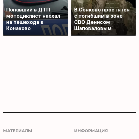
Попавший в ДТП
В Сонково простятся
мотоциклист наехал
с погибшим в зоне
на пешехода в
СВО Денисом
Конаково
Шаповаловым
МАТЕРИАЛЫ
ИНФОРМАЦИЯ