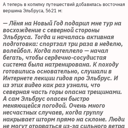
А теперь в копилку путешествий добавилась восточная
вершина Эльбруса, 5621 м:
— Лёня на Новый Год подарил мне тур на
восхождение с северной стороны
Эльбруса. Тогда и началась активная
подготовка: спортзал три раза в неделю,
волейбол. Когда потеплело — начал
бегать, чтобы сердечно-сосудистая
система была натренирована. К походу
готовились основательно, слушали в
Интернете лекции гидов про Эльбрус. И
из этих видео как раз узнали, что
северная часть горы опасна трещинами.
А сам Эльбрус опасен быстро
меняющейся погодой. Очень много
несчастных случаев, когда группу
накрывает шторм прямо на склоне. Люди
не могут оторваться из-за сильного ветра