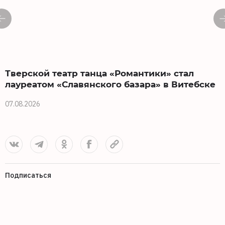
Тверской театр танца «Романтики» стал
лауреатом «Славянского базара» в Витебске
07.08.2026
0
Подписаться