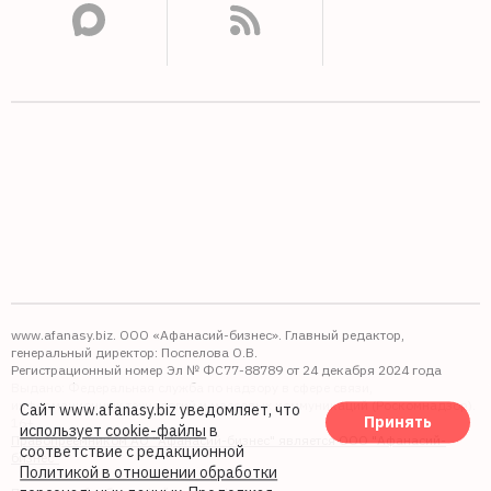
www.afanasy.biz. ООО «Афанасий-бизнес». Главный редактор,
генеральный директор: Поспелова О.В.
Регистрационный номер Эл № ФС77-88789 от 24 декабря 2024 года
Выдано: Федеральная служба по надзору в сфере связи,
информационных технологий и массовых коммуникаций (Роскомнадзор).
Сайт www.afanasy.biz уведомляет, что
Принять
16+
использует cookie-файлы
в
Правопреемником АО "Афанасий-бизнес" является ООО "Афанасий-
соответствие с редакционной
бизнес"
Политикой в отношении обработки