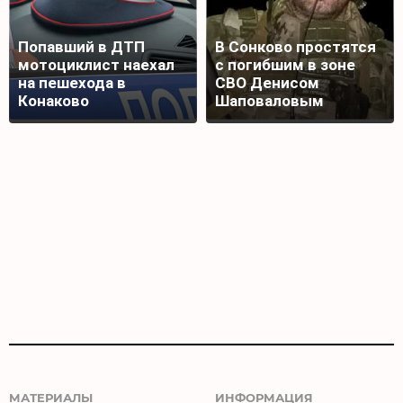
Попавший в ДТП
В Сонково простятся
мотоциклист наехал
с погибшим в зоне
на пешехода в
СВО Денисом
Конаково
Шаповаловым
МАТЕРИАЛЫ
ИНФОРМАЦИЯ