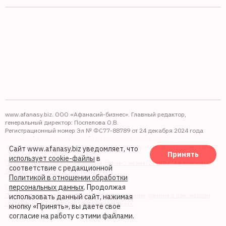
www.afanasy.biz. ООО «Афанасий-бизнес». Главный редактор,
генеральный директор: Поспелова О.В.
Регистрационный номер Эл № ФС77-88789 от 24 декабря 2024 года
Выдано: Федеральная служба по надзору в сфере связи,
информационных технологий и массовых коммуникаций (Роскомнадзор).
Сайт www.afanasy.biz уведомляет, что
Принять
16+
использует cookie-файлы
в
Правопреемником АО "Афанасий-бизнес" является ООО "Афанасий-
соответствие с редакционной
бизнес"
Политикой в отношении обработки
персональных данных
. Продолжая
Политика обработки файлов cookie
Политика в отношении обработки персональных данных и реализации
использовать данный сайт, нажимая
требований к защите персональных данных
кнопку «Принять», вы даете свое
согласие на работу с этими файлами.