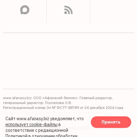
www.afanasy.biz. ООО «Афанасий-бизнес». Главный редактор,
генеральный директор: Поспелова О.В.
Регистрационный номер Эл № ФС77-88789 от 24 декабря 2024 года
Выдано: Федеральная служба по надзору в сфере связи,
информационных технологий и массовых коммуникаций (Роскомнадзор).
Сайт www.afanasy.biz уведомляет, что
Принять
16+
использует cookie-файлы
в
Правопреемником АО "Афанасий-бизнес" является ООО "Афанасий-
соответствие с редакционной
бизнес"
Политикой в отношении обработки