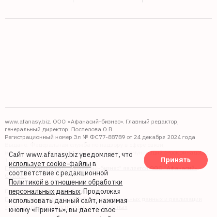
www.afanasy.biz. ООО «Афанасий-бизнес». Главный редактор,
генеральный директор: Поспелова О.В.
Регистрационный номер Эл № ФС77-88789 от 24 декабря 2024 года
Выдано: Федеральная служба по надзору в сфере связи,
информационных технологий и массовых коммуникаций (Роскомнадзор).
Сайт www.afanasy.biz уведомляет, что
Принять
16+
использует cookie-файлы
в
Правопреемником АО "Афанасий-бизнес" является ООО "Афанасий-
соответствие с редакционной
бизнес"
Политикой в отношении обработки
персональных данных
. Продолжая
Политика обработки файлов cookie
Политика в отношении обработки персональных данных и реализации
использовать данный сайт, нажимая
требований к защите персональных данных
кнопку «Принять», вы даете свое