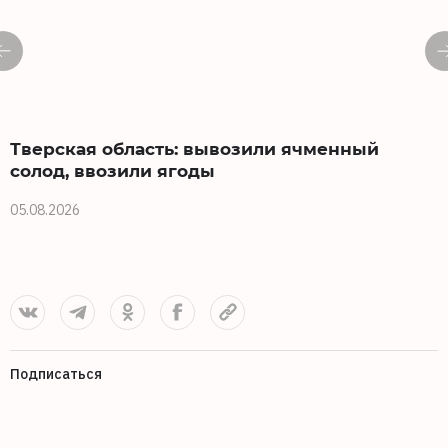
Тверская область: вывозили ячменный
солод, ввозили ягоды
05.08.2026
0
Подписаться