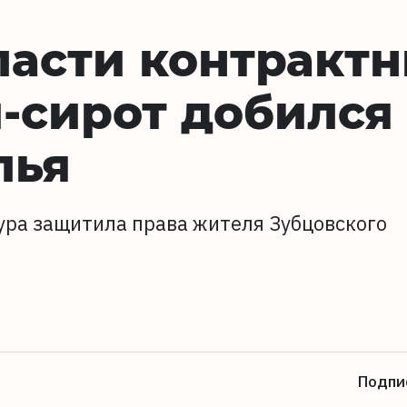
ласти контракт
й-сирот добился
лья
ура защитила права жителя Зубцовского
Подпи