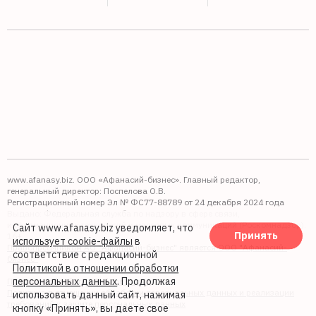
www.afanasy.biz. ООО «Афанасий-бизнес». Главный редактор,
генеральный директор: Поспелова О.В.
Регистрационный номер Эл № ФС77-88789 от 24 декабря 2024 года
Выдано: Федеральная служба по надзору в сфере связи,
информационных технологий и массовых коммуникаций (Роскомнадзор).
Сайт www.afanasy.biz уведомляет, что
Принять
16+
использует cookie-файлы
в
Правопреемником АО "Афанасий-бизнес" является ООО "Афанасий-
соответствие с редакционной
бизнес"
Политикой в отношении обработки
персональных данных
. Продолжая
Политика обработки файлов cookie
Политика в отношении обработки персональных данных и реализации
использовать данный сайт, нажимая
требований к защите персональных данных
кнопку «Принять», вы даете свое