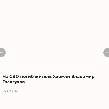
На СВО погиб житель Удомли Владимир
Гологузов
07.08.2026
0