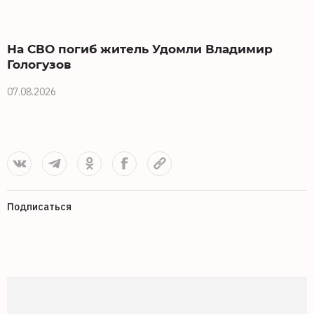
На СВО погиб житель Удомли Владимир
Гологузов
07.08.2026
0
Подписаться