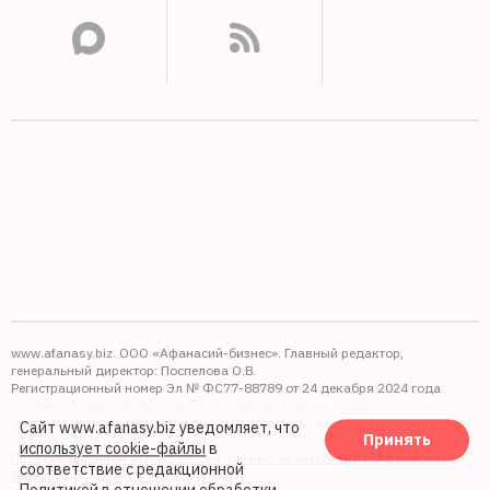
www.afanasy.biz. ООО «Афанасий-бизнес». Главный редактор,
генеральный директор: Поспелова О.В.
Регистрационный номер Эл № ФС77-88789 от 24 декабря 2024 года
Выдано: Федеральная служба по надзору в сфере связи,
информационных технологий и массовых коммуникаций (Роскомнадзор).
Сайт www.afanasy.biz уведомляет, что
Принять
16+
использует cookie-файлы
в
Правопреемником АО "Афанасий-бизнес" является ООО "Афанасий-
соответствие с редакционной
бизнес"