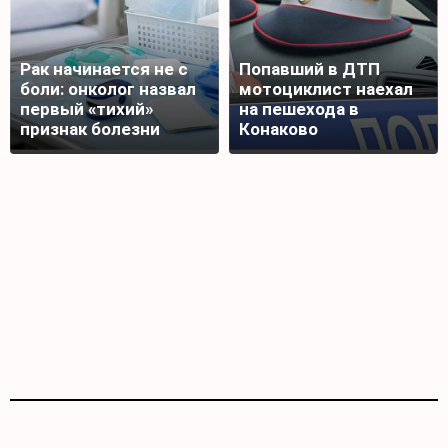
Рак начинается не с
Попавший в ДТП
боли: онколог назвал
мотоциклист наехал
первый «тихий»
на пешехода в
признак болезни
Конаково