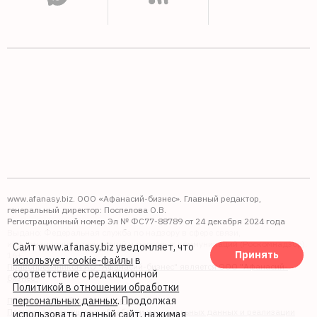
www.afanasy.biz. ООО «Афанасий-бизнес». Главный редактор,
генеральный директор: Поспелова О.В.
Регистрационный номер Эл № ФС77-88789 от 24 декабря 2024 года
Выдано: Федеральная служба по надзору в сфере связи,
информационных технологий и массовых коммуникаций (Роскомнадзор).
Сайт www.afanasy.biz уведомляет, что
Принять
16+
использует cookie-файлы
в
Правопреемником АО "Афанасий-бизнес" является ООО "Афанасий-
соответствие с редакционной
бизнес"
Политикой в отношении обработки
персональных данных
. Продолжая
Политика обработки файлов cookie
Политика в отношении обработки персональных данных и реализации
использовать данный сайт, нажимая